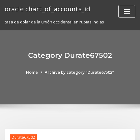
Skip
oracle chart_of_accounts_id
to
content
tasa de dólar de la unión occidental en rupias indias
Category Durate67502
Home
Archive by category "Durate67502"
Durate67502